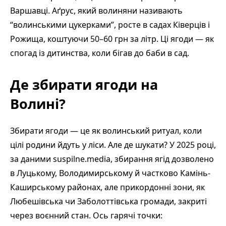
Варшавці. Аґрус, який волиняни називають
“волинськими цукерками”, росте в садах Ківерців і
Рожища, коштуючи 50–60 грн за літр. Ці ягоди — як
спогад із дитинства, коли бігав до баби в сад.
Де збирати ягоди на
Волині?
Збирати ягоди — це як волинський ритуал, коли
цілі родини йдуть у ліси. Але де шукати? У 2025 році,
за даними suspilne.media, збирання ягід дозволено
в Луцькому, Володимирському й частково Камінь-
Каширському районах, але прикордонні зони, як
Любешівська чи Заболоттівська громади, закриті
через воєнний стан. Ось гарячі точки: