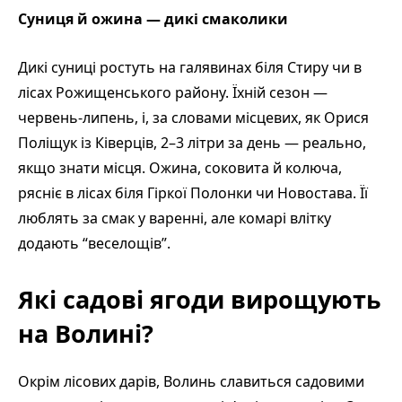
Суниця й ожина — дикі смаколики
Дикі суниці ростуть на галявинах біля Стиру чи в
лісах Рожищенського району. Їхній сезон —
червень-липень, і, за словами місцевих, як Орися
Поліщук із Ківерців, 2–3 літри за день — реально,
якщо знати місця. Ожина, соковита й колюча,
рясніє в лісах біля Гіркої Полонки чи Новостава. Її
люблять за смак у варенні, але комарі влітку
додають “веселощів”.
Які садові ягоди вирощують
на Волині?
Окрім лісових дарів, Волинь славиться садовими