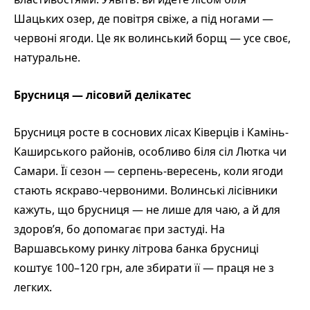
Шацьких озер, де повітря свіже, а під ногами —
червоні ягоди. Це як волинський борщ — усе своє,
натуральне.
Брусниця — лісовий делікатес
Брусниця росте в соснових лісах Ківерців і Камінь-
Каширського районів, особливо біля сіл Лютка чи
Самари. Її сезон — серпень-вересень, коли ягоди
стають яскраво-червоними. Волинські лісівники
кажуть, що брусниця — не лише для чаю, а й для
здоров’я, бо допомагає при застуді. На
Варшавському ринку літрова банка брусниці
коштує 100–120 грн, але збирати її — праця не з
легких.