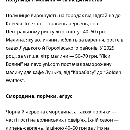
Полуницю вирощують на городах від Підгайців до
Ковеля. Її сезон — травень-червень, і на
Центральному ринку літр коштує 40–60 грн.
Малина, яку волиняни люблять за варення, росте в
садах Луцького й Горохівського районів. У 2025
році, за vsn.ua, літр малини — 50–70 грн. “Ліси
Волині” на navolyni.com постачає заморожену
малину для кафе Луцька, від “Карабасу” до “Golden
Waffles”.
Смородина, порічки, аґрус
Чорна й червона смородина, а також порічки —
часті гості на волинських подвір’ях. Їхній сезон —
липень-серпень, із ціною 40–50 грн за літр на