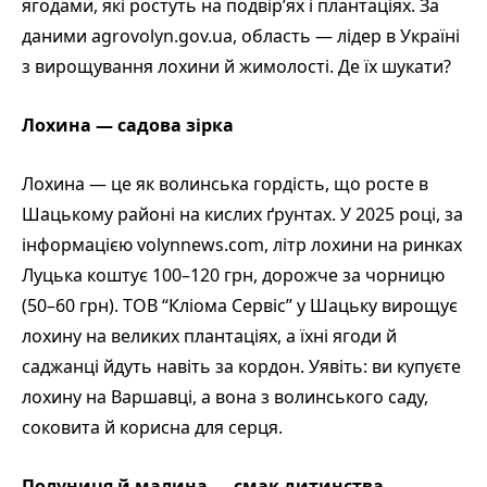
ягодами, які ростуть на подвір’ях і плантаціях. За
даними agrovolyn.gov.ua, область — лідер в Україні
з вирощування лохини й жимолості. Де їх шукати?
Лохина — садова зірка
Лохина — це як волинська гордість, що росте в
Шацькому районі на кислих ґрунтах. У 2025 році, за
інформацією volynnews.com, літр лохини на ринках
Луцька коштує 100–120 грн, дорожче за чорницю
(50–60 грн). ТОВ “Кліома Сервіс” у Шацьку вирощує
лохину на великих плантаціях, а їхні ягоди й
саджанці йдуть навіть за кордон. Уявіть: ви купуєте
лохину на Варшавці, а вона з волинського саду,
соковита й корисна для серця.
Полуниця й малина — смак дитинства