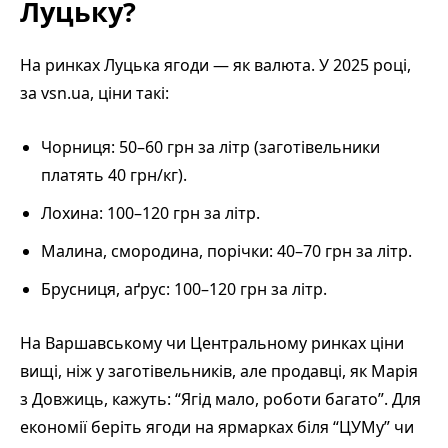
Луцьку?
На ринках Луцька ягоди — як валюта. У 2025 році,
за vsn.ua, ціни такі:
Чорниця: 50–60 грн за літр (заготівельники
платять 40 грн/кг).
Лохина: 100–120 грн за літр.
Малина, смородина, порічки: 40–70 грн за літр.
Брусниця, аґрус: 100–120 грн за літр.
На Варшавському чи Центральному ринках ціни
вищі, ніж у заготівельників, але продавці, як Марія
з Довжиць, кажуть: “Ягід мало, роботи багато”. Для
економії беріть ягоди на ярмарках біля “ЦУМу” чи