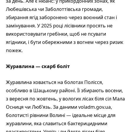
за день. Але є нюанс: у прикордонних зонах, як
Любешівська чи Заболоттівська громади,
збирання ягід заборонено через воєнний стан і
замінування. У 2025 році лісівники просять не
використовувати гребінки, щоб не псувати
ягідники, і бути обережними з вогнем через ризик
пожеж.
Журавлина — скарб боліт
Журавлина ховається на болотах Полісся,
особливо в Шацькому районі. Її збирають восени,
з вересня по жовтень, у вологих лісах біля сіл Мала
Осниця чи Люб’язь. За даними voladm.gov.ua,
болотисті рівнини Волині — ідеальне місце для
журавлини, яка славиться бактерицидними
властивостями. Уявіть: ви йдете лісом біля