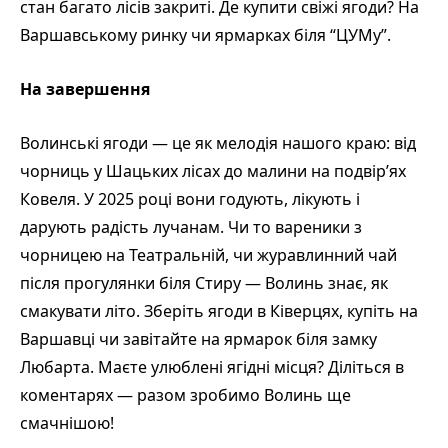
стан багато лісів закриті. Де купити свіжі ягоди? На
Варшавському ринку чи ярмарках біля “ЦУМу”.
На завершення
Волинські ягоди — це як мелодія нашого краю: від
чорниць у Шацьких лісах до малини на подвір’ях
Ковеля. У 2025 році вони годують, лікують і
дарують радість лучанам. Чи то вареники з
чорницею на Театральній, чи журавлинний чай
після прогулянки біля Стиру — Волинь знає, як
смакувати літо. Зберіть ягоди в Ківерцях, купіть на
Варшавці чи завітайте на ярмарок біля замку
Любарта. Маєте улюблені ягідні місця? Діліться в
коментарях — разом зробимо Волинь ще
смачнішою!