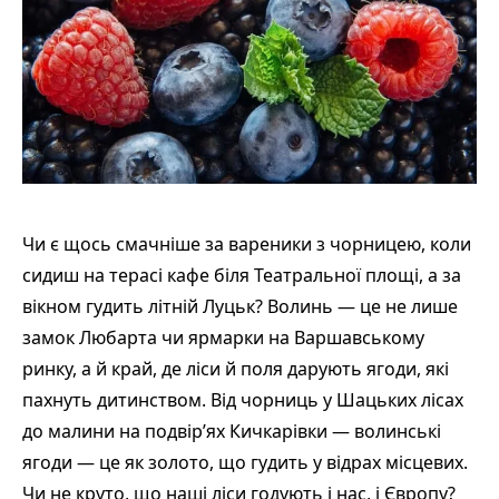
Чи є щось смачніше за вареники з чорницею, коли
сидиш на терасі кафе біля Театральної площі, а за
вікном гудить літній Луцьк? Волинь — це не лише
замок Любарта чи ярмарки на Варшавському
ринку, а й край, де ліси й поля дарують ягоди, які
пахнуть дитинством. Від чорниць у Шацьких лісах
до малини на подвір’ях Кичкарівки — волинські
ягоди — це як золото, що гудить у відрах місцевих.
Чи не круто, що наші ліси годують і нас, і Європу?