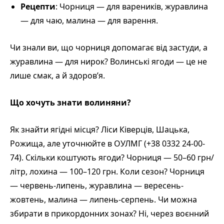
Рецепти
: Чорниця — для вареників, журавлина
— для чаю, малина — для варення.
Чи знали ви, що чорниця допомагає від застуди, а
журавлина — для нирок? Волинські ягоди — це не
лише смак, а й здоров’я.
Що хочуть знати волиняни?
Як знайти ягідні місця? Ліси Ківерців, Шацька,
Рожища, але уточнюйте в ОУЛМГ (+38 0332 24-00-
74). Скільки коштують ягоди? Чорниця — 50–60 грн/
літр, лохина — 100–120 грн. Коли сезон? Чорниця
— червень-липень, журавлина — вересень-
жовтень, малина — липень-серпень. Чи можна
збирати в прикордонних зонах? Ні, через воєнний