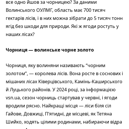
все одно йшов за чорницею? За даними
Волинського ОУЛМГ, область має 700 тисяч
гектарів лісів, і в них можна зібрати до 5 тисяч тонн
ягід без шкоди для природи. Які ж ягоди ростуть у
наших лісах?
Чорниця — волинське чорне золото
Чорниця, яку волиняни називають “чорним
золотом”, — королева лісів. Вона росте в соснових і
мішаних лісах Ківерцівського, Камінь-Каширського
й Луцького районів. У 2024 році, за інформацією
vsn.ua, сезон чорниць стартував у червні, і ягоди
вродили рясно. Найкращі місця — ліси біля сіл
Гайове, Довжиці, П’ятидні, де місцеві, як Тетяна
Шийко, ходять цілими родинами, набираючи відра