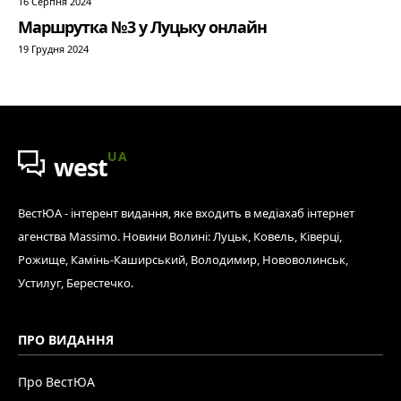
16 Серпня 2024
Маршрутка №3 у Луцьку онлайн
19 Грудня 2024
UA
west
ВестЮА - інтерент видання, яке входить в медіахаб інтернет
агенства Massimo. Новини Волині: Луцьк, Ковель, Ківерці,
Рожище, Камінь-Каширський, Володимир, Нововолинськ,
Устилуг, Берестечко.
ПРО ВИДАННЯ
Про ВестЮА