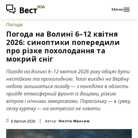
ЮА
Вест
Меню
Погода
Погода на Волині 6–12 квітня
2026: синоптики попередили
про різке похолодання та
мокрий сніг
Погода на Волині 6–12 квітня 2026 року обіцяє бути
нестійкою та прохолодною. Теплі вихідні на Вербну
неділю залишаться позаду — з понеділка в область
прийде атмосферний фронт із дощами, різким
вітром і нічними заморозками. Парасольку — в сумку,
легку куртку — на антресолі не ховати.
6 Квітня 2026
Автор:
Нікітін Максим