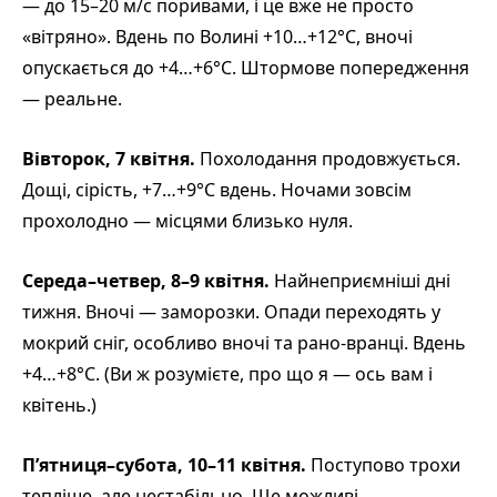
— до 15–20 м/с поривами, і це вже не просто
«вітряно». Вдень по Волині +10…+12°С, вночі
опускається до +4…+6°С. Штормове попередження
— реальне.
Вівторок, 7 квітня.
Похолодання продовжується.
Дощі, сірість, +7…+9°С вдень. Ночами зовсім
прохолодно — місцями близько нуля.
Середа–четвер, 8–9 квітня.
Найнеприємніші дні
тижня. Вночі — заморозки. Опади переходять у
мокрий сніг, особливо вночі та рано-вранці. Вдень
+4…+8°С. (Ви ж розумієте, про що я — ось вам і
квітень.)
П’ятниця–субота, 10–11 квітня.
Поступово трохи
тепліше, але нестабільно. Ще можливі