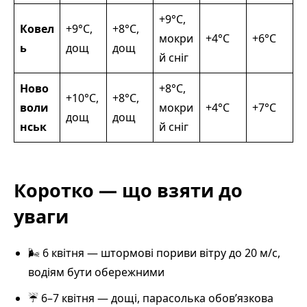
+9°С,
Ковел
+9°С,
+8°С,
мокри
+4°С
+6°С
ь
дощ
дощ
й сніг
Ново
+8°С,
+10°С,
+8°С,
воли
мокри
+4°С
+7°С
дощ
дощ
нськ
й сніг
Коротко — що взяти до
уваги
🌬 6 квітня — штормові пориви вітру до 20 м/с,
водіям бути обережними
☔ 6–7 квітня — дощі, парасолька обов’язкова