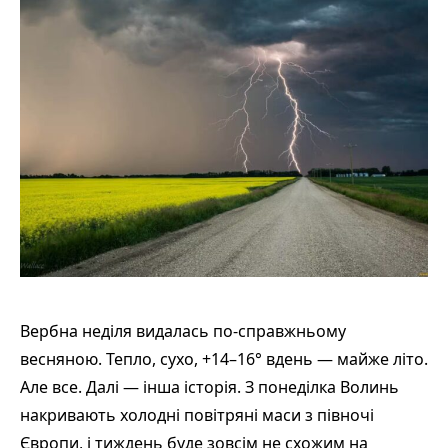
Вербна неділя видалась по-справжньому
весняною. Тепло, сухо, +14–16° вдень — майже літо.
Але все. Далі — інша історія. З понеділка Волинь
накривають холодні повітряні маси з півночі
Європи, і тиждень буде зовсім не схожим на