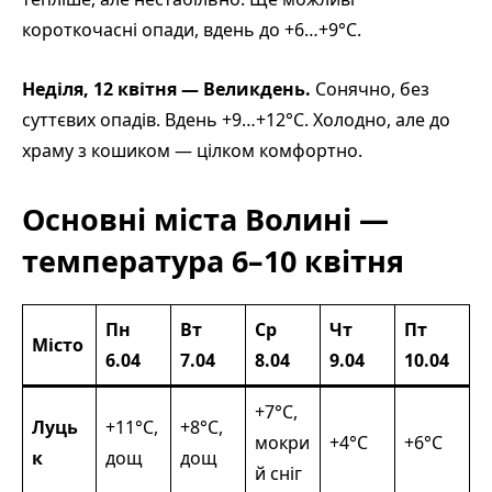
короткочасні опади, вдень до +6…+9°С.
Неділя, 12 квітня — Великдень.
Сонячно, без
суттєвих опадів. Вдень +9…+12°С. Холодно, але до
храму з кошиком — цілком комфортно.
Основні міста Волині —
температура 6–10 квітня
Пн
Вт
Ср
Чт
Пт
Місто
6.04
7.04
8.04
9.04
10.04
+7°С,
Луць
+11°С,
+8°С,
мокри
+4°С
+6°С
к
дощ
дощ
й сніг