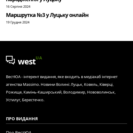
16 Серпня 2024
Маршрутка №3 у Луцьку онлайн
19 Грудня 2024
UA
west
ВестЮА - інтерент видання, яке входить в медіахаб інтернет
агенства Massimo. Новини Волині: Луцьк, Ковель, Ківерці,
Рожище, Камінь-Каширський, Володимир, Нововолинськ,
Устилуг, Берестечко.
ПРО ВИДАННЯ
Про ВестЮА