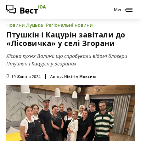
ЮА
Вест
Меню
Новини Луцька
Регіональні новини
Птушкін і Кацурін завітали до
«Лісовичка» у селі Згорани
Лісова кухня Волині: що спробували відомі блогери
Птушкін і Кацурін у Згоранах
19 Жовтня 2024
Автор:
Нікітін Максим