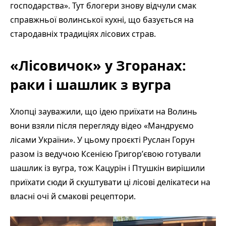
господарства». Тут блогери знову відчули смак
справжньої волинської кухні, що базується на
стародавніх традиціях лісових страв.
«Лісовичок» у Згоранах:
раки і шашлик з вугра
Хлопці зауважили, що ідею приїхати на Волинь
вони взяли після перегляду відео «Мандруємо
лісами України». У цьому проєкті Руслан Горун
разом із ведучою Ксенією Григорʼєвою готували
шашлик із вугра, тож Кацурін і Птушкін вирішили
приїхати сюди й скуштувати ці лісові делікатеси на
власні очі й смакові рецептори.