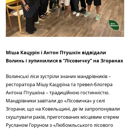
Міша Кацурін і Антон Птушкін відвідали
Волинь і зупинилися в “Лісовичку” на Згоранах
Волинські ліси зустріли знаних мандрівників –
ресторатора Мішу Кацуріна та тревел-блогера
Антона Птушкіна – традиційною гостинністю.
Мандрівники завітали до «Лісовичка» у селі
Згорани, що на Ковельщині, де їм запропонували
скуштувати раків, приготованих місцевим єгерем
Русланом Горуном з «Любомльського лісового