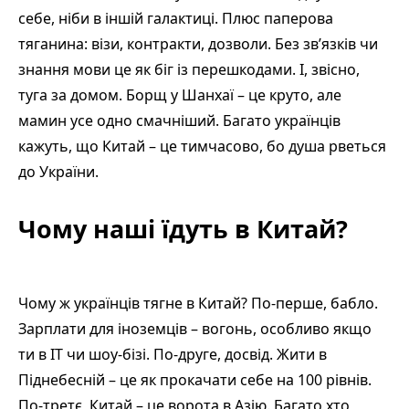
себе, ніби в іншій галактиці. Плюс паперова
тяганина: візи, контракти, дозволи. Без зв’язків чи
знання мови це як біг із перешкодами. І, звісно,
туга за домом. Борщ у Шанхаї – це круто, але
мамин усе одно смачніший. Багато українців
кажуть, що Китай – це тимчасово, бо душа рветься
до України.
Чому наші їдуть в Китай?
Чому ж українців тягне в Китай? По-перше, бабло.
Зарплати для іноземців – вогонь, особливо якщо
ти в IT чи шоу-бізі. По-друге, досвід. Жити в
Піднебесній – це як прокачати себе на 100 рівнів.
По-третє, Китай – це ворота в Азію. Багато хто