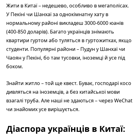
Жити в Китаї – недешево, особливо в мегаполісах.
У Пекіні чи Шанхаї за однокімнатну хату в
нормальному районі викладеш 3000-6000 юанів
(400-850 доларів). Багато українців знімають
квартири гуртом або туляться в гуртожитках, якщо
студенти. Популярні райони – Пудун у Шанхаї чи
Чаоян у Пекіні, бо там тусовки, іноземці й усе під
боком.
Знайти житло – той ще квест. Буває, господарі косо
дивляться на іноземців, а без китайської мови
взагалі труба. Але наші не здаються – через WeChat
чи знайомих усе вирішується.
Діаспора українців в Китаї: