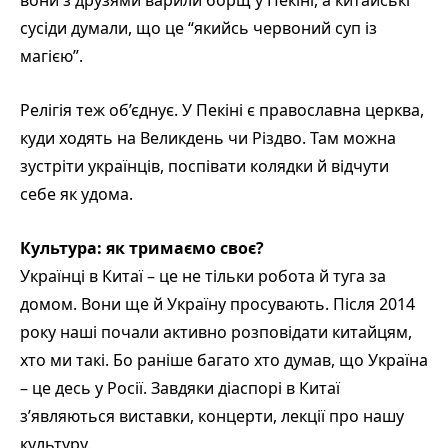
вони з друзями варили борщ у Пекіні, а китайські
сусіди думали, що це “якийсь червоний суп із
магією”.
Релігія теж об’єднує. У Пекіні є православна церква,
куди ходять на Великдень чи Різдво. Там можна
зустріти українців, поспівати колядки й відчути
себе як удома.
Культура: як тримаємо своє?
Українці в Китаї – це не тільки робота й туга за
домом. Вони ще й Україну просувають. Після 2014
року наші почали активно розповідати китайцям,
хто ми такі. Бо раніше багато хто думав, що Україна
– це десь у Росії. Завдяки діаспорі в Китаї
з’являються виставки, концерти, лекції про нашу
культуру.