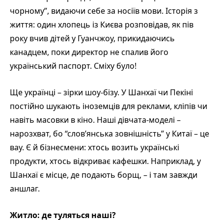
чорному”, видаючи себе за носіїв мови. Історія з
життя: один хлопець із Києва розповідав, як пів
року вчив дітей у Гуанчжоу, прикидаючись
канадцем, поки директор не спалив його
український паспорт. Сміху було!
Ще українці – зірки шоу-бізу. У Шанхаї чи Пекіні
постійно шукають іноземців для реклами, кліпів чи
навіть масовки в кіно. Наші дівчата-моделі –
нарозхват, бо “слов’янська зовнішність” у Китаї – це
вау. Є й бізнесмени: хтось возить українські
продукти, хтось відкриває кафешки. Наприклад, у
Шанхаї є місце, де подають борщ, – і там завжди
аншлаг.
Житло: де туляться наші?