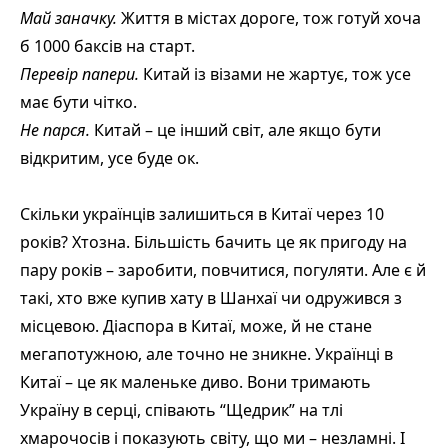
Май заначку.
Життя в містах дороге, тож готуй хоча
б 1000 баксів на старт.
Перевір папери.
Китай із візами не жартує, тож усе
має бути чітко.
Не парся.
Китай – це інший світ, але якщо бути
відкритим, усе буде ок.
Скільки українців залишиться в Китаї через 10
років? Хтозна. Більшість бачить це як пригоду на
пару років – заробити, повчитися, погуляти. Але є й
такі, хто вже купив хату в Шанхаї чи одружився з
місцевою. Діаспора в Китаї, може, й не стане
мегапотужною, але точно не зникне. Українці в
Китаї – це як маленьке диво. Вони тримають
Україну в серці, співають “Щедрик” на тлі
хмарочосів і показують світу, що ми – незламні. І