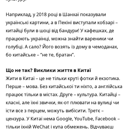
Наприклад, у 2018 році в Шанхаї показували
українські картини, а в Пекіні виступали кобзарі –
китайці були в шоці від бандури! У кафешках, де
працюють українці, можна знайти вареники чи
голубці. А сало? Його возять із дому в чемоданах,
бо китайське – “не те, братан”.
Що не так? Виклики життя в Китаї
Жити в Китаї – це не тільки круті фотки й екзотика.
Перше – мова. Без китайської ти ніхто, а англійська
працює тільки в містах. Друге – культура. Китайці –
класні, але їхні звички, як-от плювати на вулиці чи
їсти все з перцем, можуть вибісити. Третє –
цензура. У Китаї нема Google, YouTube, Facebook –
тільки їхній WeChat і купа обмежень. Відчуваєш