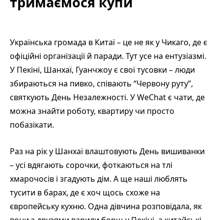
тримаємося купи
Українська громада в Китаї – це не як у Чикаго, де є
офіційні організації й паради. Тут усе на ентузіазмі.
У Пекіні, Шанхаї, Гуанчжоу є свої тусовки – люди
збираються на пивко, співають “Червону руту”,
святкують День Незалежності. У WeChat є чати, де
можна знайти роботу, квартиру чи просто
побазікати.
Раз на рік у Шанхаї влаштовують День вишиванки
– усі вдягають сорочки, фоткаються на тлі
хмарочосів і згадують дім. А ще наші люблять
тусити в барах, де є хоч щось схоже на
європейську кухню. Одна дівчина розповідала, як