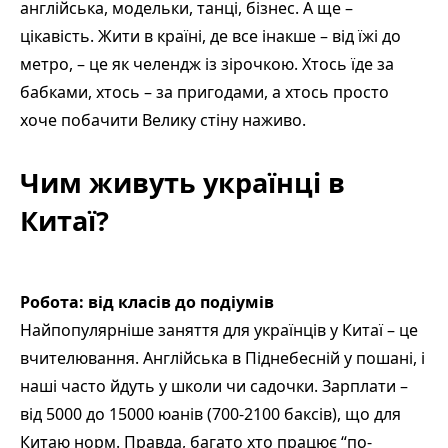
англійська, модельки, танці, бізнес. А ще –
цікавість. Жити в країні, де все інакше – від їжі до
метро, – це як челендж із зірочкою. Хтось їде за
бабками, хтось – за пригодами, а хтось просто
хоче побачити Велику стіну наживо.
Чим живуть українці в
Китаї?
Робота: від класів до подіумів
Найпопулярніше заняття для українців у Китаї – це
вчителювання. Англійська в Піднебесній у пошані, і
наші часто йдуть у школи чи садочки. Зарплати –
від 5000 до 15000 юанів (700-2100 баксів), що для
Китаю норм. Правда, багато хто працює “по-