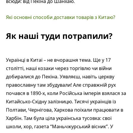
всюди: від Пекіна до Шанхаю.
Які основні способи доставки товарів з Китаю?
Як наші туди потрапили?
Українці в Китаї – не вчорашня тема. Ще у 17
столітті, наші козаки через торгівлю чи війни
добиралися до Пекіна. Уявляєш, навіть церкву
православну там збудували! Але справжній рух
почався в 1890-х, коли Російська імперія взялася за
Китайсько-Східну залізницю. Тисячі українців із
Полтави, Чернігова, Харкова поїхали працювати в
Харбін. Там була ціла українська тусовка: свої
школи, хор, газета “Маньчжурський вісник”. У