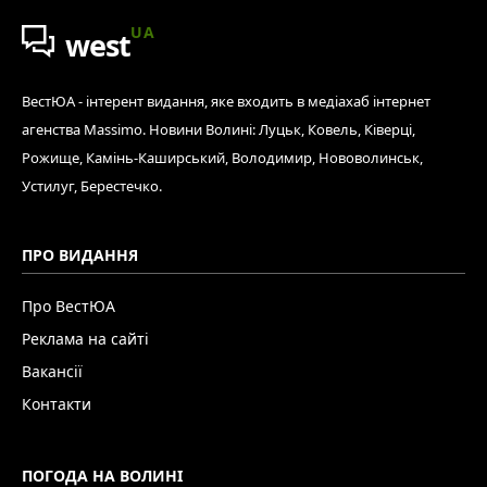
UA
west
ВестЮА - інтерент видання, яке входить в медіахаб інтернет
агенства Massimo. Новини Волині: Луцьк, Ковель, Ківерці,
Рожище, Камінь-Каширський, Володимир, Нововолинськ,
Устилуг, Берестечко.
ПРО ВИДАННЯ
Про ВестЮА
Реклама на сайті
Вакансії
Контакти
ПОГОДА НА ВОЛИНІ