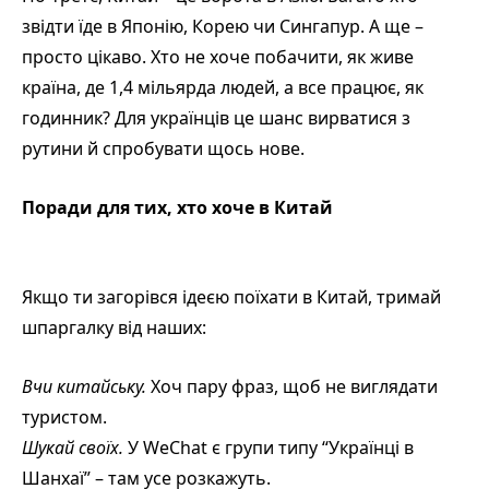
звідти їде в Японію, Корею чи Сингапур. А ще –
просто цікаво. Хто не хоче побачити, як живе
країна, де 1,4 мільярда людей, а все працює, як
годинник? Для українців це шанс вирватися з
рутини й спробувати щось нове.
Поради для тих, хто хоче в Китай
Якщо ти загорівся ідеєю поїхати в Китай, тримай
шпаргалку від наших:
Вчи китайську.
Хоч пару фраз, щоб не виглядати
туристом.
Шукай своїх.
У WeChat є групи типу “Українці в
Шанхаї” – там усе розкажуть.