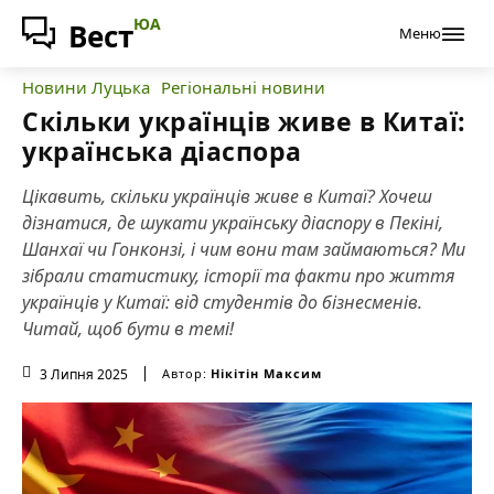
ЮА
Вест
Меню
Новини Луцька
Регіональні новини
Скільки українців живе в Китаї:
українська діаспора
Цікавить, скільки українців живе в Китаї? Хочеш
дізнатися, де шукати українську діаспору в Пекіні,
Шанхаї чи Гонконзі, і чим вони там займаються? Ми
зібрали статистику, історії та факти про життя
українців у Китаї: від студентів до бізнесменів.
Читай, щоб бути в темі!
3 Липня 2025
Автор:
Нікітін Максим