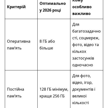
Кому
Оптимально
Критерій
особливо
у 2026 році
важливо
Для
багатозадачно
сті, соцмереж,
Оперативна
8 ГБ або
фото, відео та
пам’ять
більше
кількох
застосунків
одночасно
Для фото,
відео, ігор,
Постійна
128 ГБ мінімум,
документів і
пам’ять
краще 256 ГБ
великої
кількості