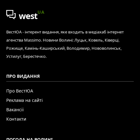
UA
west
ВестЮА - інтерент видання, яке входить в медіахаб інтернет
агенства Massimo. Новини Волині: Луцьк, Ковель, Ківерці,
Рожище, Камінь-Каширський, Володимир, Нововолинськ,
Устилуг, Берестечко.
ПРО ВИДАННЯ
Про ВестЮА
Реклама на сайті
Вакансії
Контакти
ПОГОДА НА ВОЛИНІ