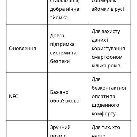
стабілізація,
соцмереж і
добра нічна
зйомки в русі
зйомка
Для захисту
Довга
даних і
підтримка
Оновлення
користування
системи та
смартфоном
безпеки
кілька років
Для
безконтактної
Бажано
NFC
оплати та
обов’язково
щоденного
комфорту
Зручний
Для тих, хто
розмір,
часто