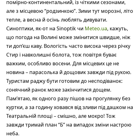
помірно-континентальний, із чіткими сезонами,
але з місцевою “родзинкою”. Зими тут морозні, літо
тепле, а весна й осінь люблять дивувати.
Синоптики, як-от на Sinoptik чи
Meteo.ua
, кажуть,
що погода на Волині може змінитися швидше, ніж
ти доп’єш каву. Вологість часто висока через річку
Стир і навколишні болота, тож повітря буває
важким, особливо восени. Для місцевих це не
новина – парасолька й дощовик завжди під рукою.
Туристам раджу бути готовим до несподіванок:
сонячний ранок може закінчитися дощем.
Пам’ятаю, як одного разу пішов на прогулянку без
куртки, а за годину ховався від зливи під дашком на
Театральній площі – смішно, але мокро! Тож
завжди тримай план “Б” на випадок зміни настрою
неба.