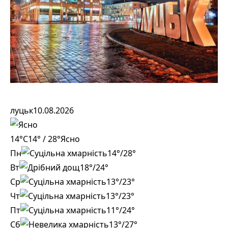
луцьк
10.08.2026
14°C
14° / 28°
Ясно
Пн
14°/28°
Вт
18°/24°
Ср
13°/23°
Чт
13°/23°
Пт
11°/24°
Сб
13°/27°