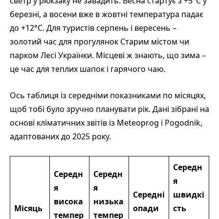
светр у рюкзаку не завадить. Весна стартує з +5°C у
березні, а восени вже в жовтні температура падає
до +12°C. Для туристів серпень і вересень –
золотий час для прогулянок Старим містом чи
парком Лесі Українки. Місцеві ж знають, що зима –
це час для теплих шапок і гарячого чаю.
Ось таблиця із середніми показниками по місяцях,
щоб тобі було зручно планувати рік. Дані зібрані на
основі кліматичних звітів із Meteoprog і Pogodnik,
адаптованих до 2025 року.
Середн
Середн
Середн
я
я
я
Середні
швидкі
висока
низька
Місяць
опади
сть
темпер
темпер