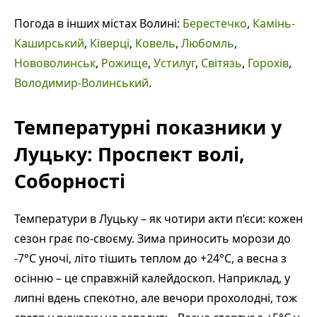
Погода в інших містах Волині:
Берестечко
,
Камінь-
Каширський
,
Ківерці
,
Ковель
,
Любомль
,
Нововолинськ
,
Рожище
,
Устилуг
,
Світязь
,
Горохів
,
Володимир-Волинський
.
Температурні показники у
Луцьку: Проспект волі,
Соборності
Температури в Луцьку – як чотири акти п’єси: кожен
сезон грає по-своєму. Зима приносить морози до
-7°C уночі, літо тішить теплом до +24°C, а весна з
осінню – це справжній калейдоскоп. Наприклад, у
липні вдень спекотно, але вечори прохолодні, тож