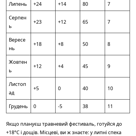
Липень
+24
+14
80
7
Серпен
+23
+12
65
7
ь
Вересе
+18
+8
50
8
нь
Жовтен
+12
+4
45
9
ь
Листоп
+5
0
40
10
ад
Грудень
0
-5
38
11
Якщо плануєш травневий фестиваль, готуйся до
+18°C і дощів. Місцеві, ви ж знаєте: у липні спека