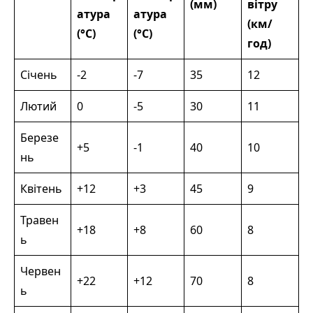
(мм)
вітру
атура
атура
(км/
(°C)
(°C)
год)
Січень
-2
-7
35
12
Лютий
0
-5
30
11
Березе
+5
-1
40
10
нь
Квітень
+12
+3
45
9
Травен
+18
+8
60
8
ь
Червен
+22
+12
70
8
ь