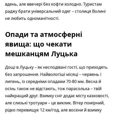
вдень, але ввечері без кофти холодно. Туристам
раджу брати універсальний одяг – столиця Волині
не любить одноманітності.
Опади та атмосферні
явища: що чекати
мешканцям Луцька
Дощі в Луцьку – як несподівані гості, що приходять
без запрошення. Найвологіші місяці – червень і
липень, із середніми опадами 70-80 мм. Весна й
осінь також не відстають, тож парасолька – твій
найкращий друг. Взимку сніг додає місту казковості,
але слизькі тротуари – це виклик. Вітер помірний,
рідко перевищує 12 км/год, але восени й взимку