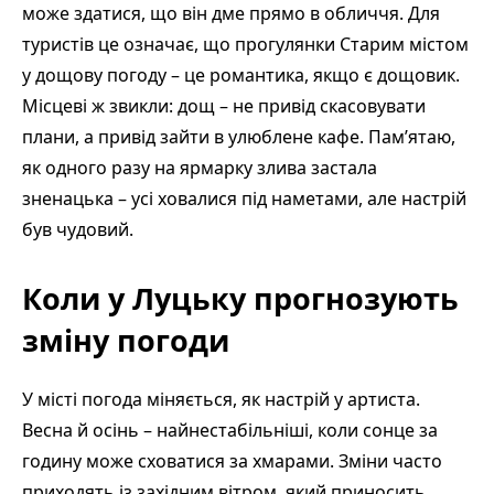
може здатися, що він дме прямо в обличчя. Для
туристів це означає, що прогулянки Старим містом
у дощову погоду – це романтика, якщо є дощовик.
Місцеві ж звикли: дощ – не привід скасовувати
плани, а привід зайти в улюблене кафе. Пам’ятаю,
як одного разу на ярмарку злива застала
зненацька – усі ховалися під наметами, але настрій
був чудовий.
Коли у Луцьку прогнозують
зміну погоди
У місті погода міняється, як настрій у артиста.
Весна й осінь – найнестабільніші, коли сонце за
годину може сховатися за хмарами. Зміни часто
приходять із західним вітром, який приносить